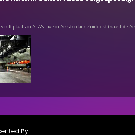
 vindt plaats in AFAS Live in Amsterdam-Zuidoost (naast de 
esented By