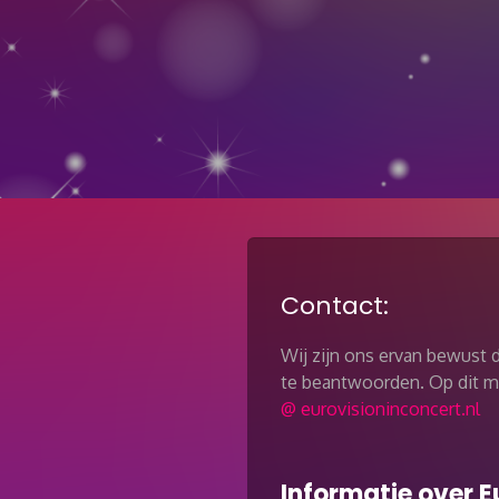
Contact:
Wij zijn ons ervan bewust d
te beantwoorden. Op dit mo
@ eurovisioninconcert.nl
Informatie over E