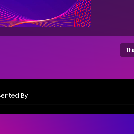
Thi
on
esented By