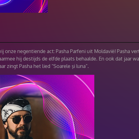
j onze negentiende act: Pasha Parfeni uit Moldavië! Pasha v
armee hij destijds de elfde plaats behaalde. En ook dat jaar wa
aar zingt Pasha het lied “Soarele şi luna”.