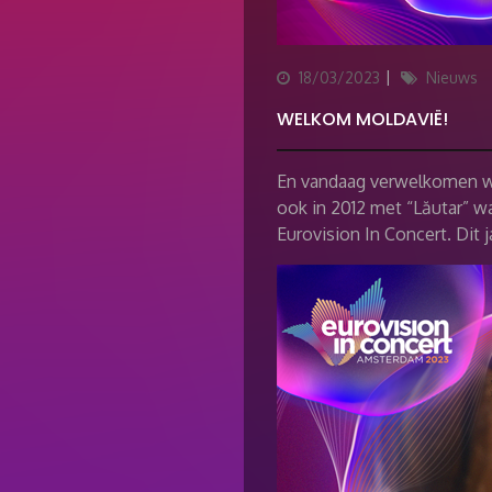
Posted
Categories
18/03/2023
Nieuws
on
WELKOM MOLDAVIË!
En vandaag verwelkomen wi
ook in 2012 met “Lăutar” wa
Eurovision In Concert. Dit j