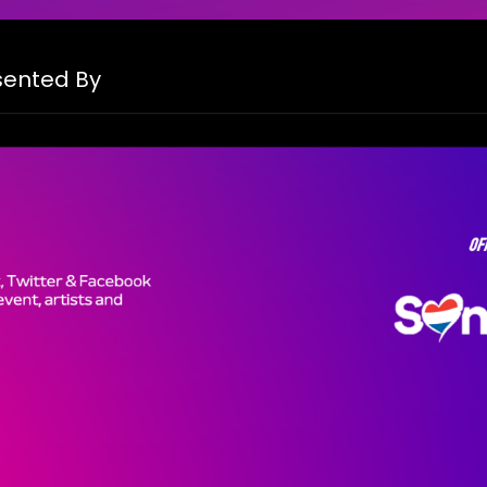
on
esented By