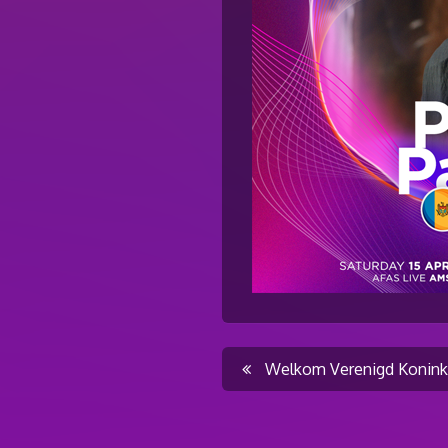
Post
Welkom Verenigd Koninkr